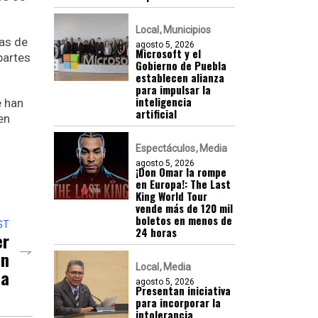
Local
Municipios
as de
agosto 5, 2026
Microsoft y el
partes
Gobierno de Puebla
establecen alianza
para impulsar la
inteligencia
e han
artificial
en
Espectáculos
Media
agosto 5, 2026
¡Don Omar la rompe
en Europa!: The Last
King World Tour
vende más de 120 mil
boletos en menos de
ST
24 horas
er
an
Local
Media
ia
agosto 5, 2026
Presentan iniciativa
para incorporar la
intolerancia