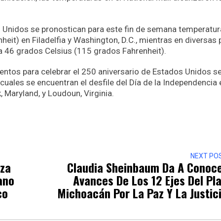
 Unidos se pronostican para este fin de semana temperatur
eit) en Filadelfia y Washington, D.C., mientras en diversas 
ta 46 grados Celsius (115 grados Fahrenheit).
entos para celebrar el 250 aniversario de Estados Unidos s
cuales se encuentran el desfile del Día de la Independencia 
 Maryland, y Loudoun, Virginia.
r
NEXT PO
eza
Claudia Sheinbaum Da A Conoc
ano
Avances De Los 12 Ejes Del Pl
co
Michoacán Por La Paz Y La Justic