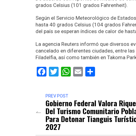
grados Celsius (101 grados Fahrenheit).
Según el Servicio Meteorológico de Estados
hasta 40 grados Celsius (104 grados Fahrenh
del país se esperan índices de calor de has
La agencia Reuters informó que diversos ev
cancelado en diferentes ciudades, entre las 
Filadelfia, así como también en Takoma Park,
Facebook
Twitter
WhatsApp
Email
Comparti
PREV POST
Gobierno Federal Valora Riqu
Del Turismo Comunitario Pobl
Para Detonar Tianguis Turísti
2027