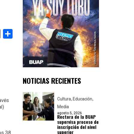
k
er
atsApp
Email
Compartir
NOTICIAS RECIENTES
Cultura
Educación
avés
l)
Media
agosto 5, 2026
Rectora de la BUAP
supervisa proceso de
inscripción del nivel
superior
os 38