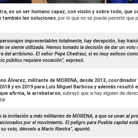
tra, es un ser humano capaz, con visión y sobre todo, que c
y también las soluciones
, por lo que no se puede permitir que p
 personajes impresentables totalmente, hay decepción, hay traic
te se siente utilizada. Hemos tomado la decisión de dar un voto ú
 del arribismo. El señor Pepe Chedraui, si es muy exitoso com
cio público requiere vocación”, expresó.
ano Álvarez, militante de MORENA, desde 2013, coordinador 
2018 y en 2019 para Luis Miguel Barbosa y además resultó e
 que afirma, le arrebataron
, subrayó que si hay alguien de dere
ar.
s la invitación a más militantes de MORENA, a que se unan al pro
raicionados por el movimiento. El peligro para Puebla capital es
su voto, dénselo a Mario Riestra”, apuntó.