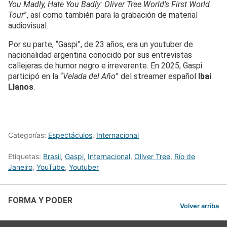
You Madly, Hate You Badly: Oliver Tree World’s First World
Tour
”, así como también para la grabación de material
audiovisual.
Por su parte, “Gaspi”, de 23 años, era un youtuber de
nacionalidad argentina conocido por sus entrevistas
callejeras de humor negro e irreverente. En 2025, Gaspi
participó en la “
Velada del Año
” del streamer español
Ibai
Llanos
.
Categorías:
Espectáculos
,
Internacional
Etiquetas:
Brasil
,
Gaspi
,
Internacional
,
Oliver Tree
,
Río de
Janeiro
,
YouTube
,
Youtuber
FORMA Y PODER
Volver arriba