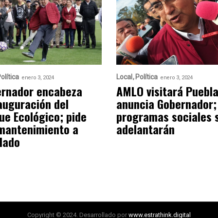
olítica
Local
Política
enero 3, 2024
enero 3, 2024
rnador encabeza
AMLO visitará Puebla
auguración del
anuncia Gobernador;
ue Ecológico; pide
programas sociales 
mantenimiento a
adelantarán
lado
Copyright © 2024. Desarrollado por
www.estrathink.digital