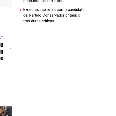
conducta discriminatoria
Exneonazi se retira como candidato
del Partido Conservador británico
tras duras criticas
ST
Tu
Un
te