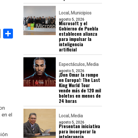
Local
Municipios
agosto 5, 2026
Microsoft y el
Gobierno de Puebla
k
er
atsApp
Email
Compartir
establecen alianza
para impulsar la
inteligencia
artificial
Espectáculos
Media
agosto 5, 2026
¡Don Omar la rompe
en Europa!: The Last
King World Tour
vende más de 120 mil
boletos en menos de
24 horas
con
 en el
Local
Media
agosto 5, 2026
Presentan iniciativa
para incorporar la
ción
intolerancia