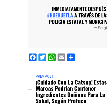
INMEDIATAMENTE DESPUÉS
#HUEHUETLA
A TRAVÉS DE LA
POLICÍA ESTATAL Y MUNIC
— Serg
Facebook
Twitter
WhatsApp
Email
Comparti
PREV POST
¡Cuidado Con La Catsup! Estas
Marcas Podrían Contener
Ingredientes Dañinos Para La
Salud, Según Profeco