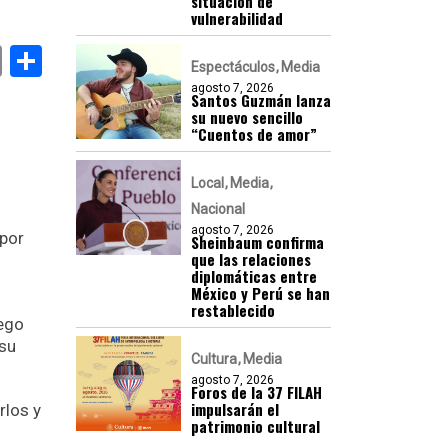
situación de
vulnerabilidad
k
er
atsApp
Email
Compartir
Espectáculos
Media
agosto 7, 2026
Santos Guzmán lanza
su nuevo sencillo
“Cuentos de amor”
Local
Media
Nacional
agosto 7, 2026
 por
Sheinbaum confirma
que las relaciones
diplomáticas entre
México y Perú se han
restablecido
uego
 su
Cultura
Media
agosto 7, 2026
Foros de la 37 FILAH
impulsarán el
los y
patrimonio cultural