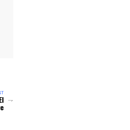
ST
El
re