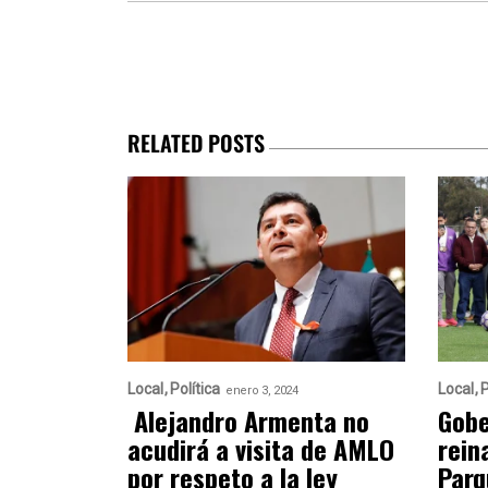
RELATED POSTS
Local
Política
Local
P
enero 3, 2024
Alejandro Armenta no
Gobe
acudirá a visita de AMLO
rein
por respeto a la ley
Parq