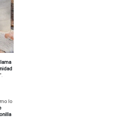
 llama
unidad
”.
omo lo
e
onilla