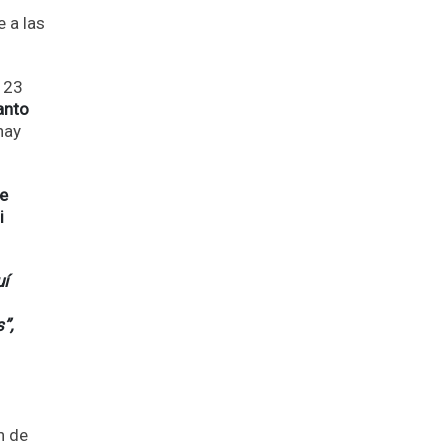
e a las
o 23
anto
hay
de
i
uí
”,
n de