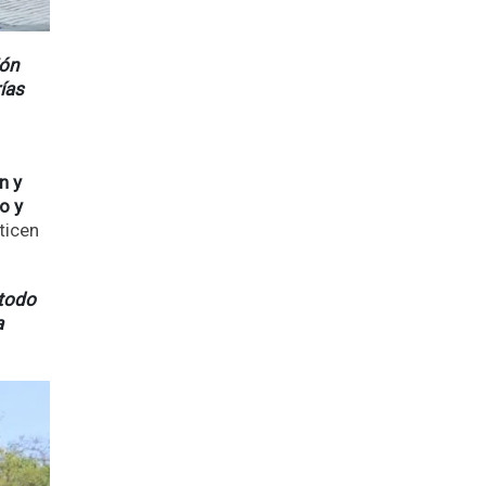
ión
ías
n y
o y
ticen
 todo
a