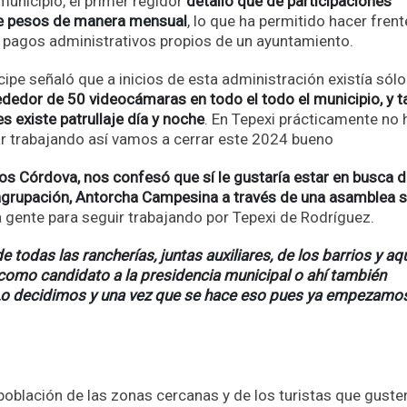
municipio, el primer regidor
detalló que de participaciones
de pesos de manera mensual
, lo que ha permitido hacer frent
s pagos administrativos propios de un ayuntamiento.
ipe señaló que a inicios de esta administración existía sól
ededor de 50 videocámaras en todo el todo el municipio, y t
s existe patrullaje día y noche
. En Tepexi prácticamente no 
ar trabajando así vamos a cerrar este 2024 bueno
os Córdova, nos confesó que sí le gustaría estar en busca 
 agrupación, Antorcha Campesina a través de una asamblea s
a gente para seguir trabajando por Tepexi de Rodríguez.
odas las rancherías, juntas auxiliares, de los barrios y aq
como candidato a la presidencia municipal o ahí también
Lo decidimos y una vez que se hace eso pues ya empezamos
a población de las zonas cercanas y de los turistas que guste