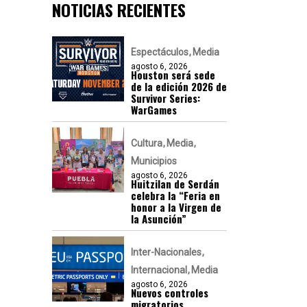
NOTICIAS RECIENTES
Espectáculos
Media
agosto 6, 2026
Houston será sede
de la edición 2026 de
Survivor Series:
WarGames
Cultura
Media
Municipios
agosto 6, 2026
Huitzilan de Serdán
celebra la “Feria en
honor a la Virgen de
la Asunción”
Inter-Nacionales
Internacional
Media
agosto 6, 2026
Nuevos controles
migratorios