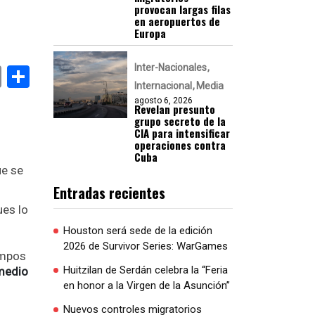
provocan largas filas
en aeropuertos de
Europa
Inter-Nacionales
k
er
atsApp
Email
Compartir
Internacional
Media
agosto 6, 2026
Revelan presunto
grupo secreto de la
CIA para intensificar
operaciones contra
Cuba
ue se
Entradas recientes
ues lo
Houston será sede de la edición
2026 de Survivor Series: WarGames
ampos
Huitzilan de Serdán celebra la “Feria
 medio
en honor a la Virgen de la Asunción”
Nuevos controles migratorios