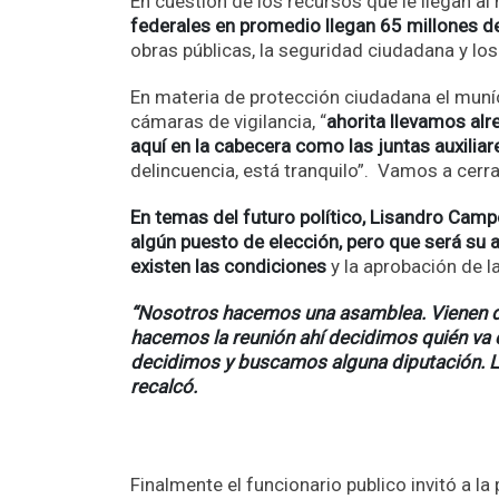
En cuestión de los recursos que le llegan al 
federales en promedio llegan 65 millones 
obras públicas, la seguridad ciudadana y lo
En materia de protección ciudadana el muníc
cámaras de vigilancia, “
ahorita llevamos alr
aquí en la cabecera como las juntas auxiliare
delincuencia, está tranquilo”. Vamos a cerr
En temas del futuro político, Lisandro Camp
algún puesto de elección, pero que será su
existen las condiciones
y la aprobación de l
“Nosotros hacemos una asamblea. Vienen de t
hacemos la reunión ahí decidimos quién va 
decidimos y buscamos alguna diputación. 
recalcó.
Finalmente el funcionario publico invitó a l