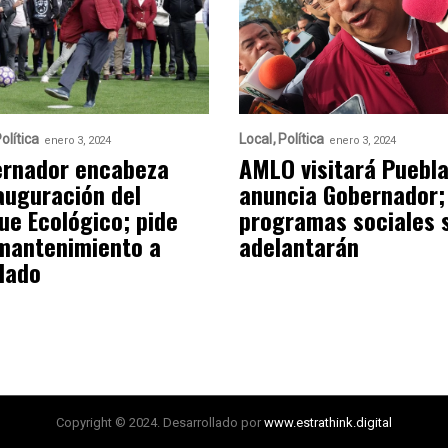
olítica
Local
Política
enero 3, 2024
enero 3, 2024
rnador encabeza
AMLO visitará Puebla
auguración del
anuncia Gobernador;
ue Ecológico; pide
programas sociales 
mantenimiento a
adelantarán
lado
Copyright © 2024. Desarrollado por
www.estrathink.digital