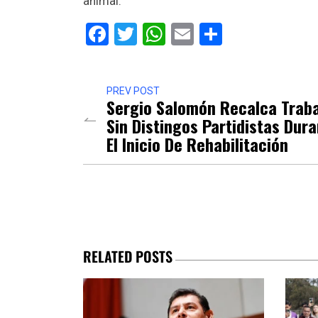
animal.
Facebook
Twitter
WhatsApp
Email
Comparti
PREV POST
Sergio Salomón Recalca Trab
Sin Distingos Partidistas Dur
El Inicio De Rehabilitación
RELATED POSTS