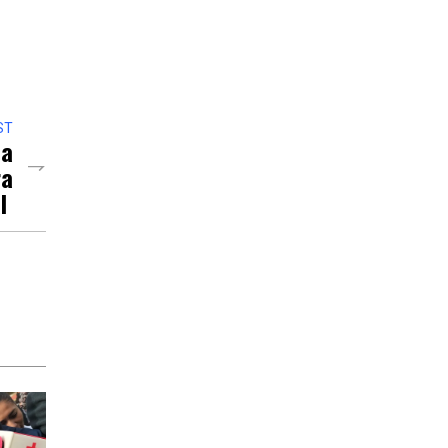
ST
ca
ra
al