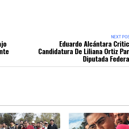
r
NEXT PO
ajo
Eduardo Alcántara Criti
ante
Candidatura De Liliana Ortiz Pa
Diputada Feder