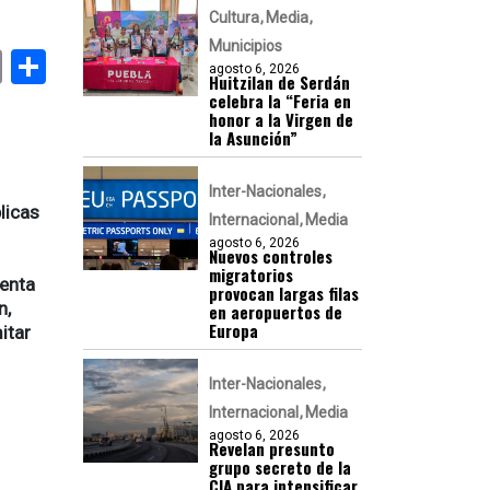
Cultura
Media
Municipios
k
er
atsApp
Email
Compartir
agosto 6, 2026
Huitzilan de Serdán
celebra la “Feria en
honor a la Virgen de
la Asunción”
Inter-Nacionales
licas
Internacional
Media
agosto 6, 2026
Nuevos controles
migratorios
enta
provocan largas filas
n,
en aeropuertos de
Europa
itar
Inter-Nacionales
Internacional
Media
agosto 6, 2026
Revelan presunto
grupo secreto de la
CIA para intensificar