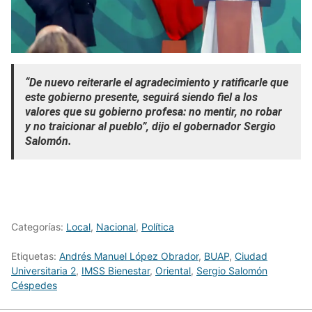
“De nuevo reiterarle el agradecimiento y ratificarle que
este gobierno presente, seguirá siendo fiel a los
valores que su gobierno profesa: no mentir, no robar
y no traicionar al pueblo”, dijo el gobernador Sergio
Salomón.
Categorías:
Local
,
Nacional
,
Política
Etiquetas:
Andrés Manuel López Obrador
,
BUAP
,
Ciudad
Universitaria 2
,
IMSS Bienestar
,
Oriental
,
Sergio Salomón
Céspedes