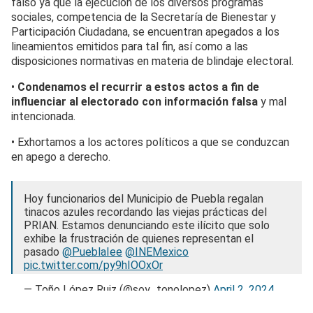
falso ya que la ejecución de los diversos programas
sociales, competencia de la Secretaría de Bienestar y
Participación Ciudadana, se encuentran apegados a los
lineamientos emitidos para tal fin, así como a las
disposiciones normativas en materia de blindaje electoral.
•
Condenamos el recurrir a estos actos a fin de
influenciar al electorado con información falsa
y mal
intencionada.
• Exhortamos a los actores políticos a que se conduzcan
en apego a derecho.
Hoy funcionarios del Municipio de Puebla regalan
tinacos azules recordando las viejas prácticas del
PRIAN. Estamos denunciando este ilícito que solo
exhibe la frustración de quienes representan el
pasado
@PueblaIee
@INEMexico
pic.twitter.com/py9hIOOxOr
— Toño López Ruiz (@soy_tonolopez)
April 2, 2024