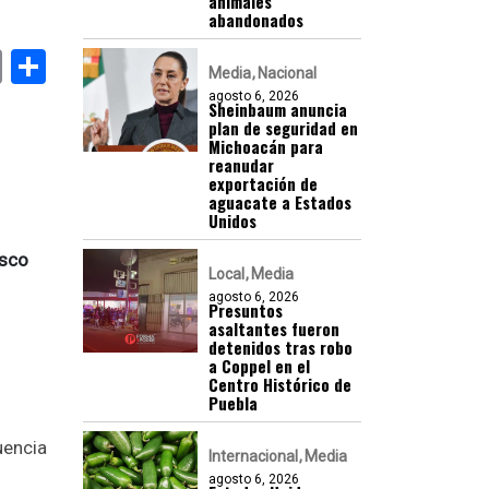
animales
abandonados
k
er
atsApp
Email
Compartir
Media
Nacional
agosto 6, 2026
Sheinbaum anuncia
plan de seguridad en
Michoacán para
reanudar
exportación de
aguacate a Estados
Unidos
isco
Local
Media
agosto 6, 2026
Presuntos
asaltantes fueron
detenidos tras robo
a Coppel en el
Centro Histórico de
Puebla
uencia
Internacional
Media
agosto 6, 2026