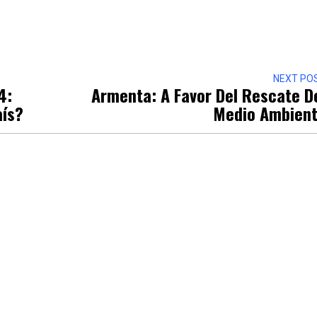
r
NEXT PO
4:
Armenta: A Favor Del Rescate D
aís?
Medio Ambien