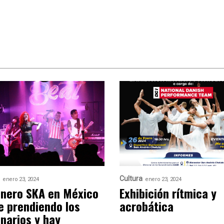
Cultura
enero 23, 2024
enero 23, 2024
énero SKA en México
Exhibición rítmica y
e prendiendo los
acrobática
narios y hay