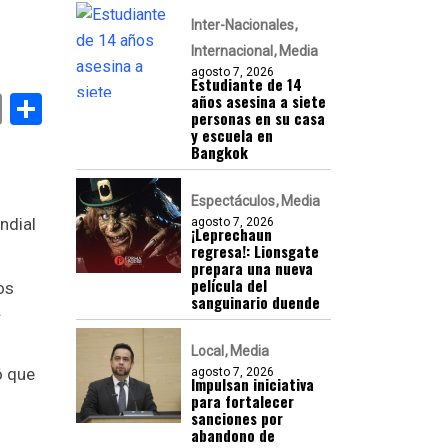
Inter-Nacionales
Internacional
Media
agosto 7, 2026
Estudiante de 14
k
er
atsApp
Email
Compartir
años asesina a siete
personas en su casa
y escuela en
Bangkok
Espectáculos
Media
ndial
agosto 7, 2026
¡Leprechaun
regresa!: Lionsgate
prepara una nueva
película del
os
sanguinario duende
.
Local
Media
ó que
agosto 7, 2026
Impulsan iniciativa
para fortalecer
sanciones por
abandono de