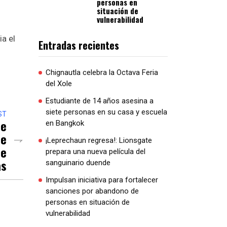
personas en
situación de
vulnerabilidad
a el
Entradas recientes
Chignautla celebra la Octava Feria
del Xole
Estudiante de 14 años asesina a
siete personas en su casa y escuela
ST
ce
en Bangkok
De
¡Leprechaun regresa!: Lionsgate
De
prepara una nueva película del
as
sanguinario duende
Impulsan iniciativa para fortalecer
sanciones por abandono de
personas en situación de
vulnerabilidad