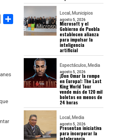
Local
Municipios
k
er
atsApp
Email
Compartir
agosto 5, 2026
Microsoft y el
Gobierno de Puebla
establecen alianza
para impulsar la
inteligencia
artificial
Espectáculos
Media
agosto 5, 2026
canes
¡Don Omar la rompe
en Europa!: The Last
King World Tour
vende más de 120 mil
boletos en menos de
 que
24 horas
Local
Media
ntar
agosto 5, 2026
Presentan iniciativa
para incorporar la
intolerancia