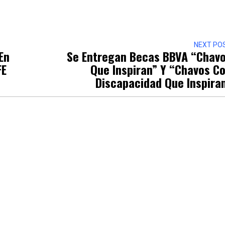
r
NEXT PO
En
Se Entregan Becas BBVA “Chav
FE
Que Inspiran” Y “Chavos C
Discapacidad Que Inspira