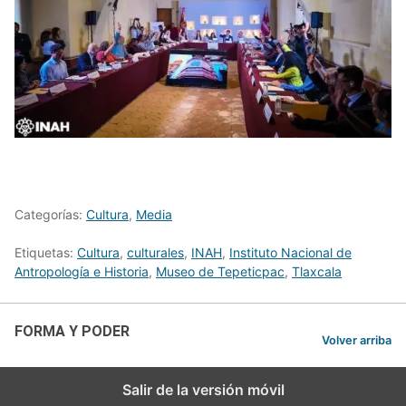
Categorías:
Cultura
,
Media
Etiquetas:
Cultura
,
culturales
,
INAH
,
Instituto Nacional de
Antropología e Historia
,
Museo de Tepeticpac
,
Tlaxcala
FORMA Y PODER
Volver arriba
Salir de la versión móvil