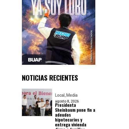
NOTICIAS RECIENTES
Local
Media
agosto 8, 2026
Presidenta
Sheinbaum pone fin a
adeudos
hipotecarios y
entrega vivienda