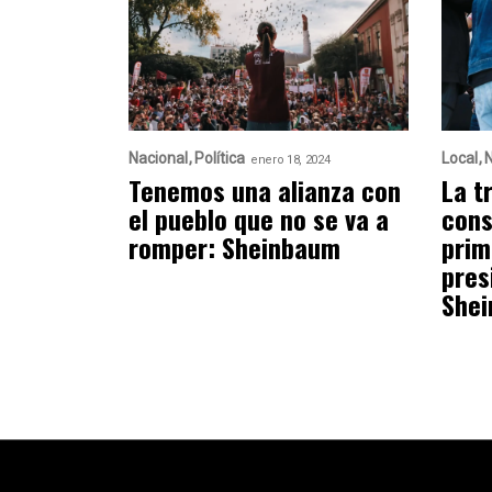
Nacional
Política
Local
N
enero 18, 2024
Tenemos una alianza con
La t
el pueblo que no se va a
cons
romper: Sheinbaum
prim
pres
Shei