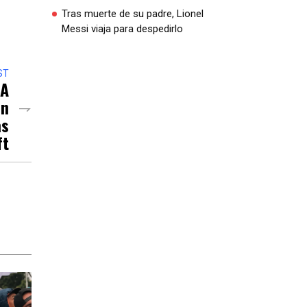
Tras muerte de su padre, Lionel
Messi viaja para despedirlo
ST
 A
Un
as
ft