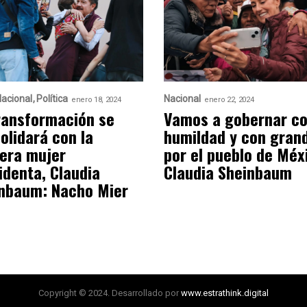
acional
Política
Nacional
enero 18, 2024
enero 22, 2024
ransformación se
Vamos a gobernar c
olidará con la
humildad y con gran
era mujer
por el pueblo de Méx
identa, Claudia
Claudia Sheinbaum
nbaum: Nacho Mier
Copyright © 2024. Desarrollado por
www.estrathink.digital