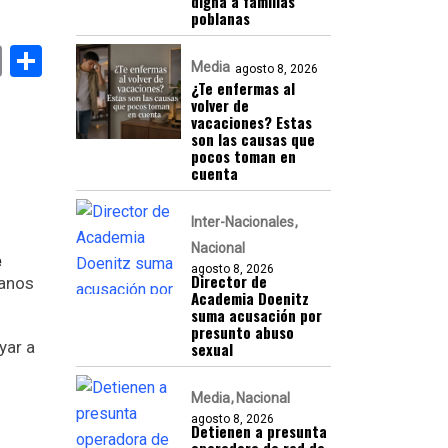
digna a familias
poblanas
k
er
atsApp
Email
Compartir
Media
agosto 8, 2026
¿Te enfermas al
volver de
vacaciones? Estas
son las causas que
pocos toman en
cuenta
Inter-Nacionales
Nacional
e
agosto 8, 2026
Director de
canos
Academia Doenitz
suma acusación por
presunto abuso
yar a
sexual
Media
Nacional
agosto 8, 2026
Detienen a presunta