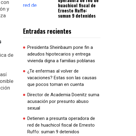
operadora de red de
 con
huachicol fiscal de
ón y
Ernesto Ruffo:
suman 9 detenidos
eza
Entradas recientes
s
Presidenta Sheinbaum pone fin a
adeudos hipotecarios y entrega
ica de
vivienda digna a familias poblanas
¿Te enfermas al volver de
así
vacaciones? Estas son las causas
onible
que pocos toman en cuenta
ación
Director de Academia Doenitz suma
acusación por presunto abuso
sexual
Detienen a presunta operadora de
red de huachicol fiscal de Ernesto
Ruffo: suman 9 detenidos