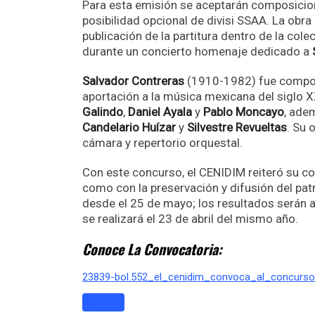
Para esta emisión se aceptarán composicio
posibilidad opcional de divisi SSAA. La obr
publicación de la partitura dentro de la col
durante un concierto homenaje dedicado a
Salvador Contreras
(1910-1982) fue composit
aportación a la música mexicana del siglo X
Galindo
,
Daniel Ayala
y
Pablo Moncayo
, ade
Candelario Huízar
y
Silvestre Revueltas
. Su 
cámara y repertorio orquestal.
Con este concurso, el CENIDIM reiteró su c
como con la preservación y difusión del pa
desde el 25 de mayo; los resultados serán 
se realizará el 23 de abril del mismo año.
Conoce La Convocatoria:
23839-bol.552_el_cenidim_convoca_al_concurs
Descarga