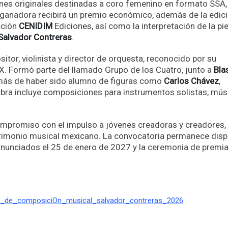
nes originales destinadas a coro femenino en formato SSA,
a ganadora recibirá un premio económico, además de la edici
ección
CENIDIM
Ediciones, así como la interpretación de la pi
Salvador Contreras
.
or, violinista y director de orquesta, reconocido por su
X. Formó parte del llamado Grupo de los Cuatro, junto a
Bla
más de haber sido alumno de figuras como
Carlos Chávez
,
obra incluye composiciones para instrumentos solistas, mús
ompromiso con el impulso a jóvenes creadoras y creadores, 
trimonio musical mexicano. La convocatoria permanece disp
anunciados el 25 de enero de 2027 y la ceremonia de premi
o_de_composiciOn_musical_salvador_contreras_2026