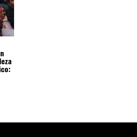
on
deza
ico: