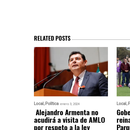
RELATED POSTS
Local
Política
Local
P
enero 3, 2024
Alejandro Armenta no
Gobe
acudirá a visita de AMLO
rein
por respeto a la ley
Parq