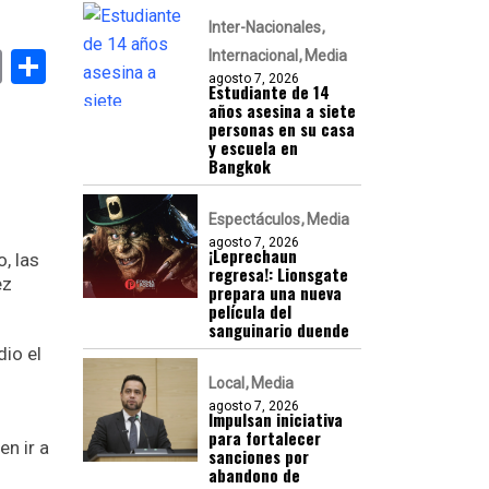
Inter-Nacionales
k
er
atsApp
Email
Compartir
Internacional
Media
agosto 7, 2026
Estudiante de 14
años asesina a siete
personas en su casa
y escuela en
Bangkok
Espectáculos
Media
agosto 7, 2026
¡Leprechaun
o, las
regresa!: Lionsgate
ez
prepara una nueva
película del
sanguinario duende
dio el
Local
Media
agosto 7, 2026
Impulsan iniciativa
para fortalecer
n ir a
sanciones por
abandono de