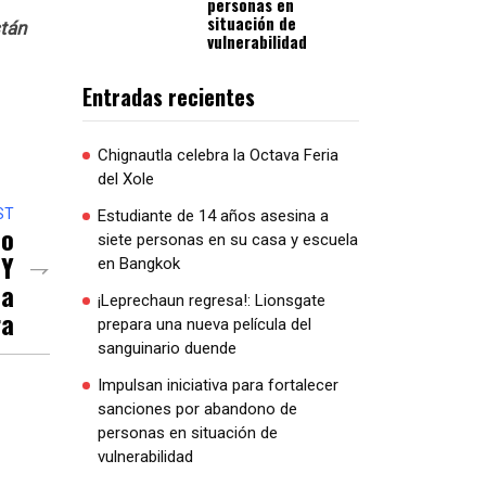
personas en
situación de
stán
vulnerabilidad
Entradas recientes
Chignautla celebra la Octava Feria
del Xole
ST
Estudiante de 14 años asesina a
No
siete personas en su casa y escuela
 Y
en Bangkok
na
¡Leprechaun regresa!: Lionsgate
ra
prepara una nueva película del
sanguinario duende
Impulsan iniciativa para fortalecer
sanciones por abandono de
personas en situación de
vulnerabilidad