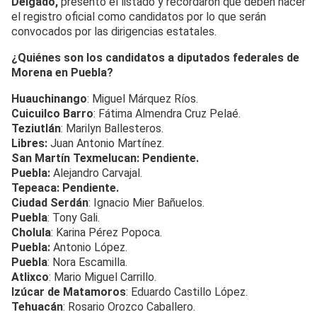
Delgado,
presentó el listado y recordaron que deben hacer
el registro oficial como candidatos por lo que serán
convocados por las dirigencias estatales.
¿Quiénes son los candidatos a diputados federales de
Morena en Puebla?
Huauchinango
: Miguel Márquez Ríos.
Cuicuilco Barro
: Fátima Almendra Cruz Pelaé.
Teziutlán
: Marilyn Ballesteros.
Libres:
Juan Antonio Martínez.
San Martín Texmelucan: Pendiente.
Puebla:
Alejandro Carvajal.
Tepeaca: Pendiente.
Ciudad Serdán
: Ignacio Mier Bañuelos.
Puebla
: Tony Gali.
Cholula
: Karina Pérez Popoca.
Puebla:
Antonio López.
Puebla
: Nora Escamilla.
Atlixco
: Mario Miguel Carrillo.
Izúcar de Matamoros
: Eduardo Castillo López.
Tehuacán
: Rosario Orozco Caballero.