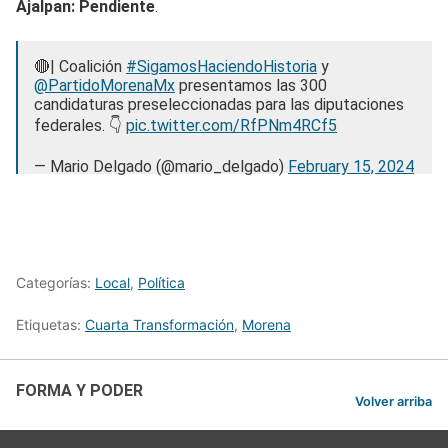
Ajalpan: Pendiente
.
🔴| Coalición
#SigamosHaciendoHistoria
y
@PartidoMorenaMx
presentamos las 300
candidaturas preseleccionadas para las diputaciones
federales. 👇
pic.twitter.com/RfPNm4RCf5
— Mario Delgado (@mario_delgado)
February 15, 2024
Categorías:
Local
,
Política
Etiquetas:
Cuarta Transformación
,
Morena
FORMA Y PODER
Volver arriba