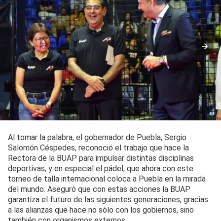
Al tomar la palabra, el gobernador de Puebla, Sergio
Salomón Céspedes, reconoció el trabajo que hace la
Rectora de la BUAP para impulsar distintas disciplinas
deportivas, y en especial el pádel, que ahora con este
torneo de talla internacional coloca a Puebla en la mirada
del mundo. Aseguró que con estas acciones la BUAP
garantiza el futuro de las siguientes generaciones, gracias
a las alianzas que hace no sólo con los gobiernos, sino
también con organismos externos.