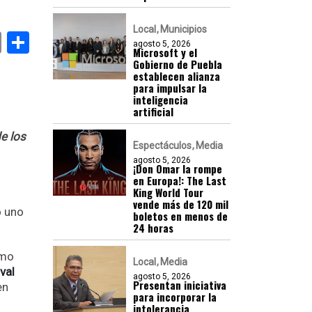
Local
Municipios
k
er
atsApp
Email
Compartir
agosto 5, 2026
Microsoft y el
Gobierno de Puebla
establecen alianza
para impulsar la
inteligencia
artificial
e los
Espectáculos
Media
agosto 5, 2026
¡Don Omar la rompe
en Europa!: The Last
King World Tour
vende más de 120 mil
o uno
boletos en menos de
24 horas
omo
Local
Media
val
agosto 5, 2026
Presentan iniciativa
en
para incorporar la
intolerancia