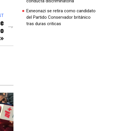
conducta discriminatoria
Exneonazi se retira como candidato
ST
del Partido Conservador británico
De
tras duras criticas
No
s»