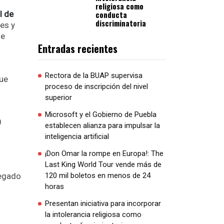
religiosa como
l de
conducta
discriminatoria
res y
de
Entradas recientes
Rectora de la BUAP supervisa
ue
proceso de inscripción del nivel
superior
Microsoft y el Gobierno de Puebla
0
establecen alianza para impulsar la
inteligencia artificial
¡Don Omar la rompe en Europa!: The
Last King World Tour vende más de
legado
120 mil boletos en menos de 24
horas
Presentan iniciativa para incorporar
la intolerancia religiosa como