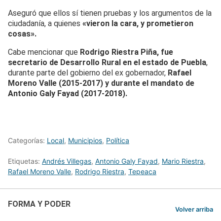
Aseguró que ellos sí tienen pruebas y los argumentos de la
ciudadanía, a quienes
«vieron la cara, y prometieron
cosas».
Cabe mencionar que
Rodrigo Riestra Piña, fue
secretario de Desarrollo Rural en el estado de Puebla
,
durante parte del gobierno del ex gobernador,
Rafael
Moreno Valle (2015-2017) y durante el mandato de
Antonio Galy Fayad (2017-2018).
Categorías:
Local
,
Municipios
,
Política
Etiquetas:
Andrés Villegas
,
Antonio Galy Fayad
,
Mario Riestra
,
Rafael Moreno Valle
,
Rodrigo Riestra
,
Tepeaca
FORMA Y PODER
Volver arriba