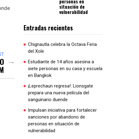
personas en
situación de
donde
vulnerabilidad
Entradas recientes
Chignautla celebra la Octava Feria
del Xole
ST
LO
Estudiante de 14 años asesina a
8M
siete personas en su casa y escuela
en Bangkok
¡Leprechaun regresa!: Lionsgate
prepara una nueva película del
sanguinario duende
Impulsan iniciativa para fortalecer
sanciones por abandono de
personas en situación de
vulnerabilidad