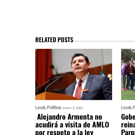
RELATED POSTS
Local
Política
Local
P
enero 3, 2024
Alejandro Armenta no
Gobe
acudirá a visita de AMLO
rein
por respeto a la ley
Parq