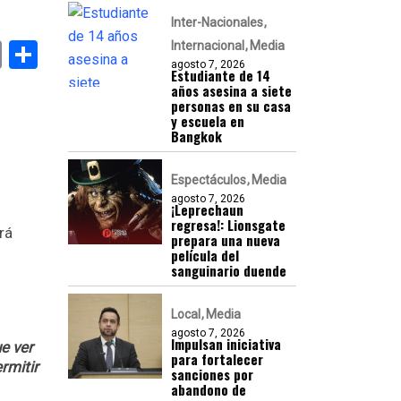
Inter-Nacionales
k
er
atsApp
Email
Compartir
Internacional
Media
agosto 7, 2026
Estudiante de 14
años asesina a siete
personas en su casa
y escuela en
Bangkok
Espectáculos
Media
agosto 7, 2026
¡Leprechaun
regresa!: Lionsgate
rá
prepara una nueva
película del
sanguinario duende
Local
Media
agosto 7, 2026
Impulsan iniciativa
e ver
para fortalecer
rmitir
sanciones por
abandono de