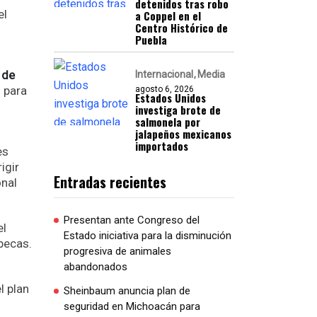
detenidos tras robo
el
a Coppel en el
Centro Histórico de
Puebla
 de
Internacional
Media
 para
agosto 6, 2026
Estados Unidos
investiga brote de
salmonela por
jalapeños mexicanos
importados
es
rigir
Entradas recientes
onal
Presentan ante Congreso del
el
Estado iniciativa para la disminución
 becas.
progresiva de animales
abandonados
l plan
Sheinbaum anuncia plan de
seguridad en Michoacán para