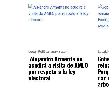
Local
Política
Local
P
enero 3, 2024
Alejandro Armenta no
Gobe
acudirá a visita de AMLO
rein
por respeto a la ley
Parq
electoral
dar 
arbo