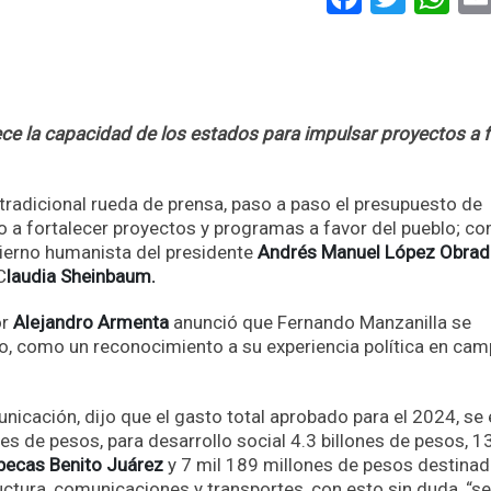
ece la capacidad de los estados para impulsar proyectos a 
tradicional rueda de prensa, paso a paso el presupuesto de
 a fortalecer proyectos y programas a favor del pueblo; c
bierno humanista del presidente
Andrés Manuel López Obra
C
laudia Sheinbaum.
or
Alejandro Armenta
anunció que Fernando Manzanilla se
o, como un reconocimiento a su experiencia política en ca
cación, dijo que el gasto total aprobado para el 2024, se 
s de pesos, para desarrollo social 4.3 billones de pesos, 1
 becas Benito Juárez
y 7 mil 189 millones de pesos destina
uctura, comunicaciones y transportes, con esto sin duda, “se