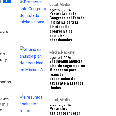
Local
Media
agosto 6, 2026
Presentan ante
Congreso del Estado
iniciativa para la
disminución
progresiva de
favor
animales
abandonados
Media
Nacional
omo
agosto 6, 2026
dor
y
Sheinbaum anuncia
plan de seguridad en
Michoacán para
reanudar
exportación de
mpañas
aguacate a Estados
Unidos
elevó
Local
Media
3 mil
agosto 6, 2026
Presuntos
dos
asaltantes fueron