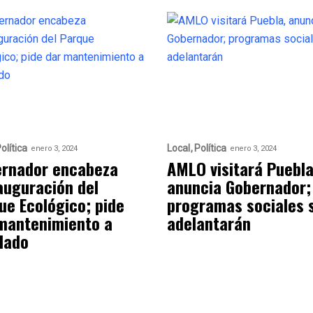
olítica
Local
Política
enero 3, 2024
enero 3, 2024
rnador encabeza
AMLO visitará Puebla
auguración del
anuncia Gobernador;
ue Ecológico; pide
programas sociales 
mantenimiento a
adelantarán
lado