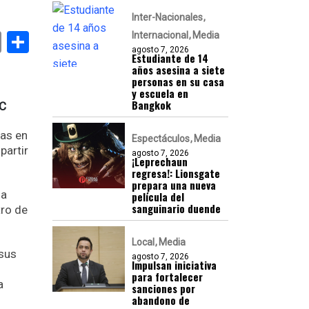
Inter-Nacionales
k
er
atsApp
Email
Compartir
Internacional
Media
agosto 7, 2026
Estudiante de 14
años asesina a siete
personas en su casa
y escuela en
Bangkok
AC
las en
Espectáculos
Media
partir
agosto 7, 2026
¡Leprechaun
regresa!: Lionsgate
prepara una nueva
la
película del
sanguinario duende
tro de
Local
Media
 sus
agosto 7, 2026
Impulsan iniciativa
para fortalecer
a
sanciones por
abandono de