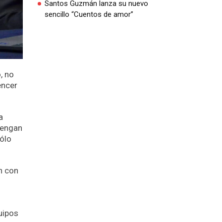
Santos Guzmán lanza su nuevo
sencillo “Cuentos de amor”
, no
encer
a
 tengan
sólo
an con
uipos