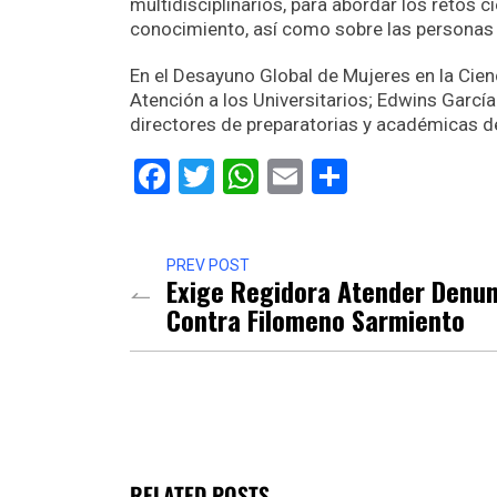
multidisciplinarios, para abordar los retos ci
conocimiento, así como sobre las personas o
En el Desayuno Global de Mujeres en la Cien
Atención a los Universitarios; Edwins Garcí
directores de preparatorias y académicas de
Facebook
Twitter
WhatsApp
Email
Comparti
PREV POST
Exige Regidora Atender Denu
Contra Filomeno Sarmiento
RELATED POSTS