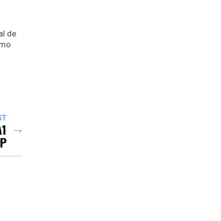
al de
omo
ST
A1
AP