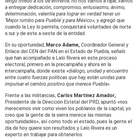
tengo miedo a los de enfrente, no nos vamos a rajar, vamos
a entregar dedicación, compromiso, entusiasmo, ánimo,
determinación, valentía para lograr en verdad tener un
‘Mejor rumbo para Puebla’ y para México»
, y agregó que
cuando la Ley lo permita, conquistará voluntades de norte
a sur y de este a oeste de la entidad.
En su oportunidad,
Marco Adame,
Coordinador General y
Enlace del CEN del PAN en el Estado de Puebla, señaló
que han acompañado a Lalo Rivera en este proceso
electoral, primero en la precampaña y ahora en la
intercampaña, donde existe
«diálogo, unidad y encuentro
entre cuatro fuerzas políticas que hay, están unidas para
impulsar el cambio positivo que merece Puebla».
Frente a las militancias,
Carlos Martínez Amador,
Presidente de la Dirección Estatal del PRD, apuntó «nos
merecemos vivir como viven los poblanos de la capital, yo
creo que la gente de la sierra merece las mismas
oportunidades», así como todo el estado, pues la gente el
día de hoy quiere son resultados y Lalo Rivera es un
experto en trabajar para obtenerlos.