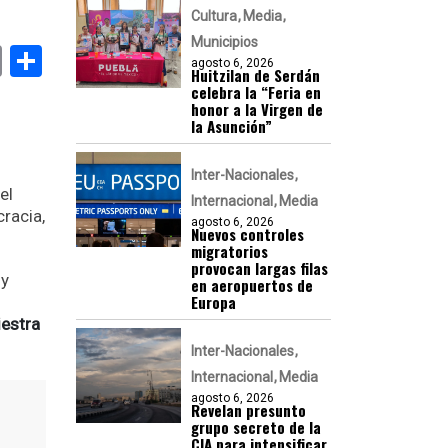
Cultura
Media
Municipios
k
er
atsApp
Email
Compartir
agosto 6, 2026
Huitzilan de Serdán
celebra la “Feria en
honor a la Virgen de
la Asunción”
Inter-Nacionales
el
Internacional
Media
racia,
agosto 6, 2026
Nuevos controles
migratorios
provocan largas filas
 y
en aeropuertos de
Europa
iestra
Inter-Nacionales
Internacional
Media
agosto 6, 2026
Revelan presunto
grupo secreto de la
CIA para intensificar