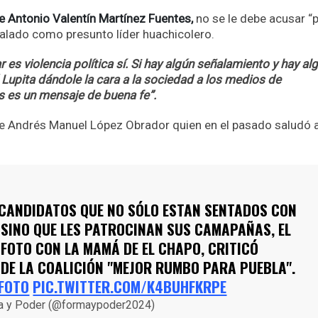
de Antonio Valentín Martínez Fuentes,
no se le debe acusar “
ñalado como presunto líder huachicolero.
 es violencia política sí. Si hay algún señalamiento y hay al
 Lupita dándole la cara a la sociedad a los medios de
s es un mensaje de buena fe”.
ente Andrés Manuel López Obrador quien en el pasado saludó a
CANDIDATOS QUE NO SÓLO ESTAN SENTADOS CON
 SINO QUE LES PATROCINAN SUS CAMAPAÑAS, EL
 FOTO CON LA MAMÁ DE EL CHAPO, CRITICÓ
DE LA COALICIÓN "MEJOR RUMBO PARA PUEBLA".
FOTO
PIC.TWITTER.COM/K4BUHFKRPE
a y Poder (@formaypoder2024)