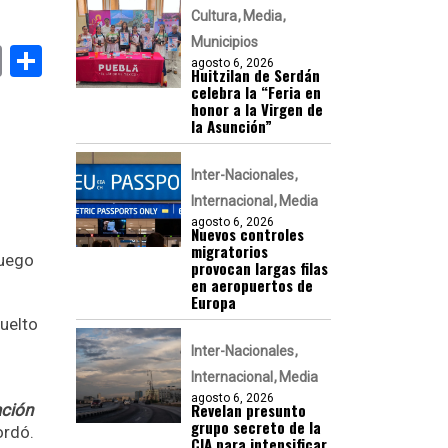
Cultura
Media
Municipios
k
er
atsApp
Email
Compartir
agosto 6, 2026
Huitzilan de Serdán
celebra la “Feria en
honor a la Virgen de
la Asunción”
Inter-Nacionales
Internacional
Media
agosto 6, 2026
Nuevos controles
migratorios
luego
provocan largas filas
en aeropuertos de
Europa
suelto
Inter-Nacionales
Internacional
Media
agosto 6, 2026
Revelan presunto
ación
grupo secreto de la
ordó.
CIA para intensificar