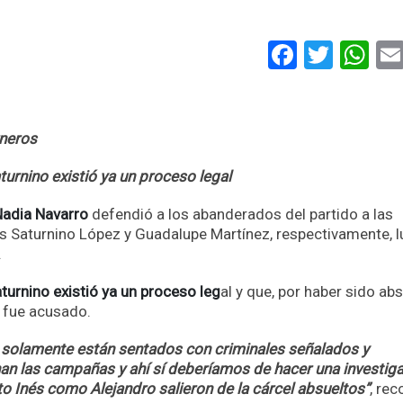
Faceboo
Twitt
Wh
rneros
aturnino existió ya un proceso legal
Nadia Navarro
defendió a los abanderados del partido a las
s Saturnino López y Guadalupe Martínez, respectivamente, 
.
turnino existió ya un proceso leg
al y que, por haber sido ab
l fue acusado.
solamente están sentados con criminales señalados y
an las campañas y ahí sí deberíamos de hacer una investig
to Inés como Alejandro salieron de la cárcel absueltos”
, rec