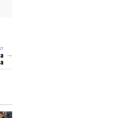
ST
La
la