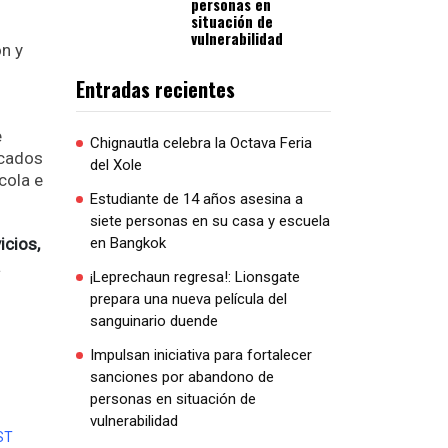
personas en
situación de
vulnerabilidad
ón y
Entradas recientes
e
Chignautla celebra la Octava Feria
icados
del Xole
cola e
Estudiante de 14 años asesina a
siete personas en su casa y escuela
icios,
en Bangkok
a
¡Leprechaun regresa!: Lionsgate
prepara una nueva película del
sanguinario duende
Impulsan iniciativa para fortalecer
sanciones por abandono de
personas en situación de
vulnerabilidad
ST