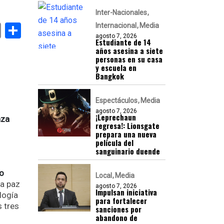
Inter-Nacionales
k
er
atsApp
Email
Compartir
Internacional
Media
agosto 7, 2026
Estudiante de 14
años asesina a siete
personas en su casa
y escuela en
Bangkok
Espectáculos
Media
agosto 7, 2026
¡Leprechaun
nza
regresa!: Lionsgate
prepara una nueva
película del
sanguinario duende
to
Local
Media
la paz
agosto 7, 2026
Impulsan iniciativa
logía
para fortalecer
s tres
sanciones por
abandono de