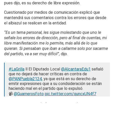
pues dijo, es su derecho de libre expresión.
Cuestionado por medios de comunicación explicó que
mantendrá sus comentarios contra los errores que desde
el albiazul se realicen en la entidad.
“Es un tema personal, les sigue molestando que uno le
señale los errores de dirección, pero al final de cuentas, mi
libre manifestación me lo permite, más allá de lo que
quieran. Si pensaban que iban a callarme solo por sacarme
del partido, va a ser muy difícil”,
dijo.
#LaGrilla
ll El Diputado Local
@AlcantaraEdu1
señaló
que no dejará de hacer críticas en contra de
@PANPuebla2124
, ya que está en su derecho de
emitir expresiones que a su condsideración se están
haciendo mal en el partido que lo expulsó.
📹
@GuarnerosFoto
pic.twitter.com/quncxUN4f7
— Forma y Poder (@formaypoder2024)
March 15,
2024