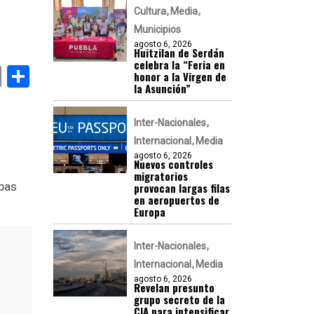
Cultura
Media
Municipios
agosto 6, 2026
Huitzilan de Serdán
celebra la “Feria en
k
er
atsApp
Email
Compartir
honor a la Virgen de
la Asunción”
Inter-Nacionales
Internacional
Media
agosto 6, 2026
Nuevos controles
migratorios
mbas
provocan largas filas
en aeropuertos de
Europa
Inter-Nacionales
Internacional
Media
agosto 6, 2026
Revelan presunto
grupo secreto de la
CIA para intensificar