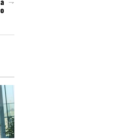
ia
co