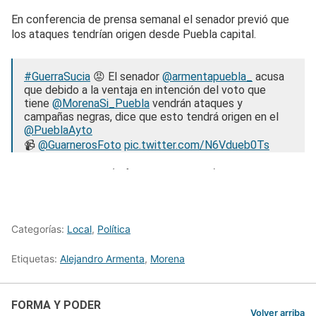
En conferencia de prensa semanal el senador previó que
los ataques tendrían origen desde Puebla capital.
#GuerraSucia
😡 El senador
@armentapuebla_
acusa
que debido a la ventaja en intención del voto que
tiene
@MorenaSi_Puebla
vendrán ataques y
campañas negras, dice que esto tendrá origen en el
@PueblaAyto
📹
@GuarnerosFoto
pic.twitter.com/N6Vdueb0Ts
— Forma y Poder (@formaypoder2024)
February 26,
2024
Categorías:
Local
,
Política
Etiquetas:
Alejandro Armenta
,
Morena
FORMA Y PODER
Volver arriba