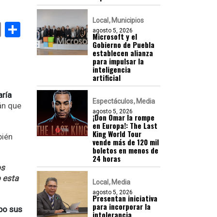
Local
Municipios
k
er
atsApp
Email
Compartir
agosto 5, 2026
Microsoft y el
Gobierno de Puebla
establecen alianza
para impulsar la
inteligencia
artificial
ría
Espectáculos
Media
án que
agosto 5, 2026
¡Don Omar la rompe
en Europa!: The Last
King World Tour
bién
vende más de 120 mil
boletos en menos de
24 horas
os
o esta
Local
Media
agosto 5, 2026
Presentan iniciativa
para incorporar la
bo sus
intolerancia