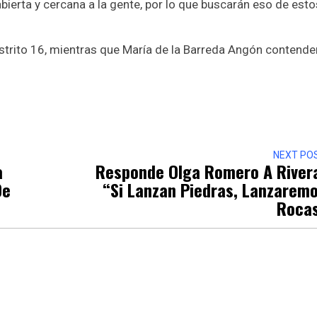
 abierta y cercana a la gente, por lo que buscarán eso de esto
strito 16, mientras que María de la Barreda Angón contende
r
NEXT PO
a
Responde Olga Romero A River
De
“si Lanzan Piedras, Lanzarem
Roca