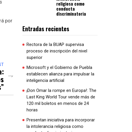
s
religiosa como
conducta
discriminatoria
rá por
Entradas recientes
Rectora de la BUAP supervisa
proceso de inscripción del nivel
superior
ST
Microsoft y el Gobierno de Puebla
a:
establecen alianza para impulsar la
os
inteligencia artificial
s”
¡Don Omar la rompe en Europa!: The
Last King World Tour vende más de
120 mil boletos en menos de 24
horas
Presentan iniciativa para incorporar
la intolerancia religiosa como