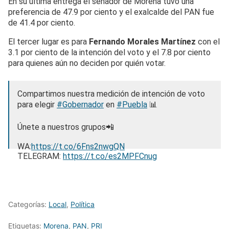
En su última entrega el senador de Morena tuvo una
preferencia de 47.9 por ciento y el exalcalde del PAN fue
de 41.4 por ciento.
El tercer lugar es para
Fernando Morales Martínez
con el
3.1 por ciento de la intención del voto y el 7.8 por ciento
para quienes aún no deciden por quién votar.
Compartimos nuestra medición de intención de voto
para elegir
#Gobernador
en
#Puebla
📊
Únete a nuestros grupos📲
WA:
https://t.co/6Fns2nwgQN
TELEGRAM:
https://t.co/es2MPFCnug
pic.twitter.com/9d8ZyonMhI
— MassiveCaller (@MassiveCaller)
February 21, 2024
Categorías:
Local
,
Política
Etiquetas:
Morena
,
PAN
,
PRI